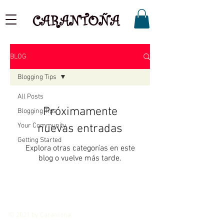
CARANTOÑA
BLOG
Blogging Tips
All Posts
Próximamente
Blogging Tips
Your Community
nuevas entradas
Getting Started
Explora otras categorías en este
blog o vuelve más tarde.
© 2021 by Carantoña